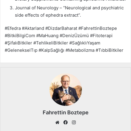
Journal of Neurology – “Neurological and psychiatric
side effects of ephedra extract”.
#Efedra #Aktarland #DizdarBaharat #FahrettinBoztepe
#BitkiBilgiCom #MaHuang #DenizÜzümü #Fitoterapi
#ŞifalıBitkiler #TehlikeliBitkiler #SağlıklıYaşam
#GelenekselTıp #KalpSağlığı #Metabolizma #TıbbiBitkiler
Fahrettin Boztepe
We
Fa
Ins
b
ce
tag