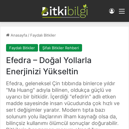
Giriş 
M
Anasayfa
/
Faydalı Bitkiler
Faydalı Bitkiler
Şifalı Bitkiler Rehberi
Efedra – Doğal Yollarla
Enerjinizi Yükseltin
Efedra, geleneksel Çin tıbbında binlerce yıldır
"Ma Huang" adıyla bilinen, oldukça güçlü ve
uyarıcı bir bitkidir. İçerdiği "efedrin" adlı etken
madde sayesinde insan vücudunda çok hızlı ve
sert değişimler yaratır. Modern tıpta bazı
solunum yolu ilaçlarının ilham kaynağı olsa da,
bilinçsiz kullanımı ölümcül sonuçlar doğurabilir.