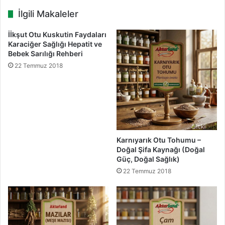
n
D
İlgili Makaleler
l
o
e
ğ
İİkşut Otu Kuskutin Faydaları
ş
a
Karaciğer Sağlığı Hepatit ve
t
n
Bebek Sarılığı Rehberi
i
ı
22 Temmuz 2018
r
n
i
Ş
c
i
i
f
G
a
ü
l
c
ı
Karnıyarık Otu Tohumu –
ü
D
Doğal Şifa Kaynağı (Doğal
o
Güç, Doğal Sağlık)
k
22 Temmuz 2018
u
n
u
ş
u