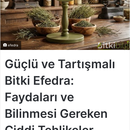
r
m
e
k
efedra
Güçlü ve Tartışmalı
Bitki
Efedra
:
Faydaları ve
Bilinmesi Gereken
Ciddi Tehlikeler