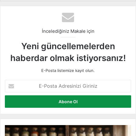
sit
bo
ra
esi
ok
m
İncelediğiniz Makale için
Yeni güncellemelerden
haberdar olmak istiyorsanız!
E-Posta listemize kayıt olun.
E
-
P
o
s
t
a
A
Ş
d
e