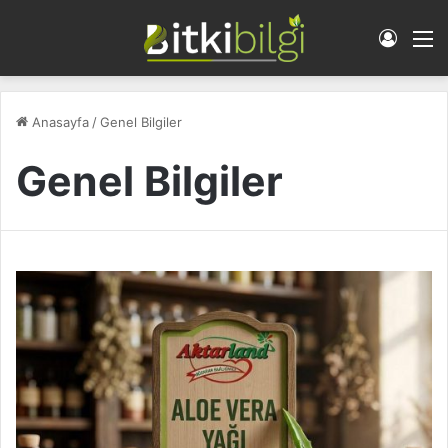
Giriş 
M
Anasayfa
/
Genel Bilgiler
Genel Bilgiler