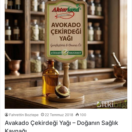
Fahrettin Boztepe
22 Temmuz 2018
100
Avakado Çekirdeği Yağı – Doğanın Sağlık
Kaynağı