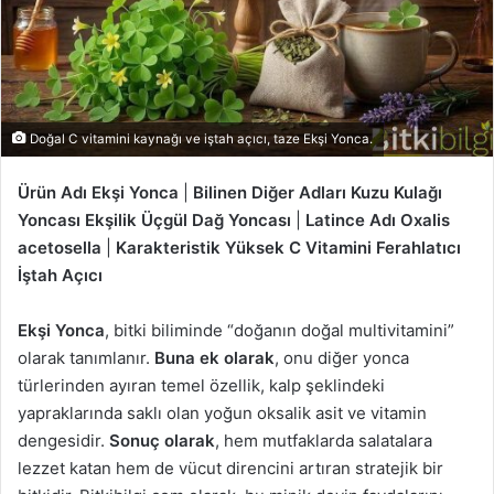
m
e
k
Doğal C vitamini kaynağı ve iştah açıcı, taze Ekşi Yonca.
Ürün Adı
Ekşi Yonca
|
Bilinen Diğer Adları
Kuzu Kulağı
Yoncası Ekşilik Üçgül Dağ Yoncası
|
Latince Adı
Oxalis
acetosella
|
Karakteristik
Yüksek C Vitamini Ferahlatıcı
İştah Açıcı
Ekşi Yonca
, bitki biliminde “doğanın doğal multivitamini”
olarak tanımlanır.
Buna ek olarak
, onu diğer yonca
türlerinden ayıran temel özellik, kalp şeklindeki
yapraklarında saklı olan yoğun oksalik asit ve vitamin
dengesidir.
Sonuç olarak
, hem mutfaklarda salatalara
lezzet katan hem de vücut direncini artıran stratejik bir