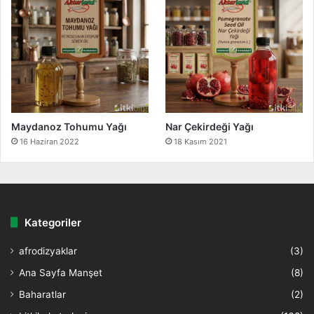
Maydanoz Tohumu Yağı
Nar Çekirdeği Yağı
16 Haziran 2022
18 Kasım 2021
Kategoriler
afrodizyaklar
(3)
Ana Sayfa Manşet
(8)
Baharatlar
(2)