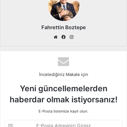
Fahrettin Boztepe
We
Fa
Ins
b
ce
tag
sit
bo
ra
esi
ok
m
İncelediğiniz Makale için
Yeni güncellemelerden
haberdar olmak istiyorsanız!
E-Posta listemize kayıt olun.
E