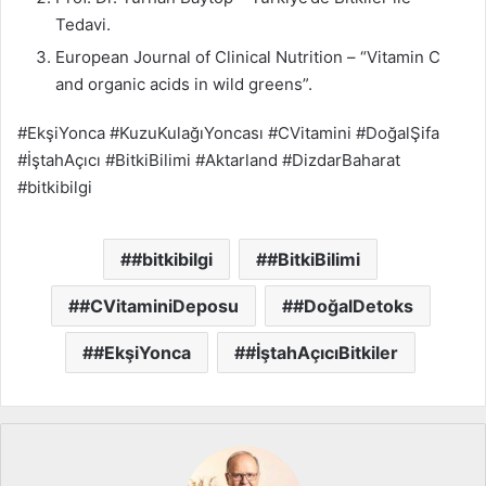
Tedavi.
European Journal of Clinical Nutrition – “Vitamin C
and organic acids in wild greens”.
#EkşiYonca #KuzuKulağıYoncası #CVitamini #DoğalŞifa
#İştahAçıcı #BitkiBilimi #Aktarland #DizdarBaharat
#bitkibilgi
#bitkibilgi
#BitkiBilimi
#CVitaminiDeposu
#DoğalDetoks
#EkşiYonca
#İştahAçıcıBitkiler