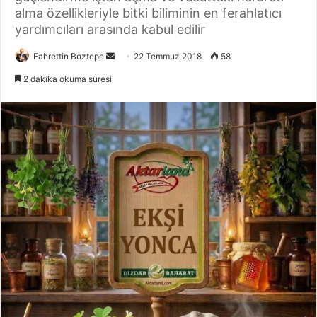
alma özellikleriyle bitki biliminin en ferahlatıcı
yardımcıları arasında kabul edilir
Fahrettin Boztepe
B
22 Temmuz 2018
58
i
2 dakika okuma süresi
r
e
-
p
o
s
t
a
g
ö
n
d
e
r