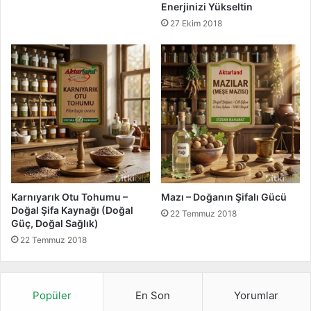
Enerjinizi Yükseltin
e
27 Ekim 2018
d
i
r
?
Karnıyarık Otu Tohumu –
Mazı – Doğanın Şifalı Gücü
Doğal Şifa Kaynağı (Doğal
22 Temmuz 2018
Güç, Doğal Sağlık)
22 Temmuz 2018
Popüler
En Son
Yorumlar