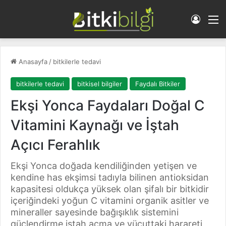
Giriş 
M
Anasayfa
/
bitkilerle tedavi
bitkilerle tedavi
bitkisel bilgiler
Faydalı Bitkiler
Ekşi Yonca Faydaları Doğal C
Vitamini Kaynağı ve İştah
Açıcı Ferahlık
Ekşi Yonca doğada kendiliğinden yetişen ve
kendine has ekşimsi tadıyla bilinen antioksidan
kapasitesi oldukça yüksek olan şifalı bir bitkidir
içeriğindeki yoğun C vitamini organik asitler ve
mineraller sayesinde bağışıklık sistemini
güçlendirme iştah açma ve vücuttaki harareti