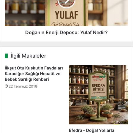
r
n
z
ı
ı
s
n
a
E
y
n
m
e
Doğanın Enerji Deposu: Yulaf Nedir?
a
r
k
j
l
i
İlgili Makaleler
a
D
b
e
İİkşut Otu Kuskutin Faydaları
i
p
Karaciğer Sağlığı Hepatit ve
t
o
Bebek Sarılığı Rehberi
m
s
22 Temmuz 2018
i
u
y
:
o
Y
r
u
l
a
f
Efedra – Doğal Yollarla
N