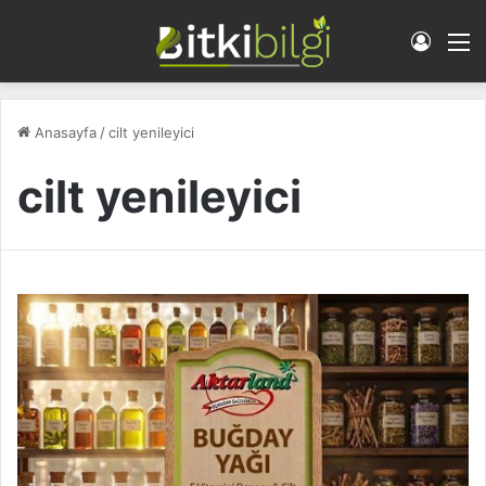
Giriş 
M
Anasayfa
/
cilt yenileyici
cilt yenileyici