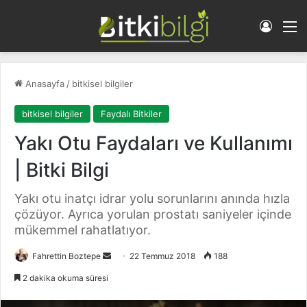
Giriş 
M
Anasayfa
/
bitkisel bilgiler
bitkisel bilgiler
Faydalı Bitkiler
Yakı Otu Faydaları ve Kullanımı
| Bitki Bilgi
Yakı otu inatçı idrar yolu sorunlarını anında hızla
çözüyor. Ayrıca yorulan prostatı saniyeler içinde
mükemmel rahatlatıyor.
Fahrettin Boztepe
B
22 Temmuz 2018
188
i
2 dakika okuma süresi
r
e