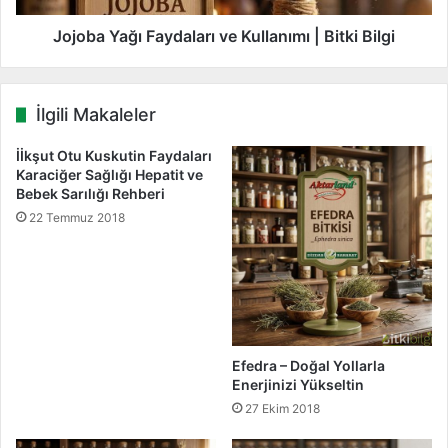
v
ğ
e
ı
Jojoba Yağı Faydaları ve Kullanımı | Bitki Bilgi
K
F
u
a
l
y
İlgili Makaleler
l
d
a
a
İİkşut Otu Kuskutin Faydaları
n
l
Karaciğer Sağlığı Hepatit ve
ı
a
Bebek Sarılığı Rehberi
m
r
22 Temmuz 2018
ı
ı
|
v
B
e
i
K
t
u
k
l
i
l
Efedra – Doğal Yollarla
B
a
Enerjinizi Yükseltin
i
n
27 Ekim 2018
l
ı
g
m