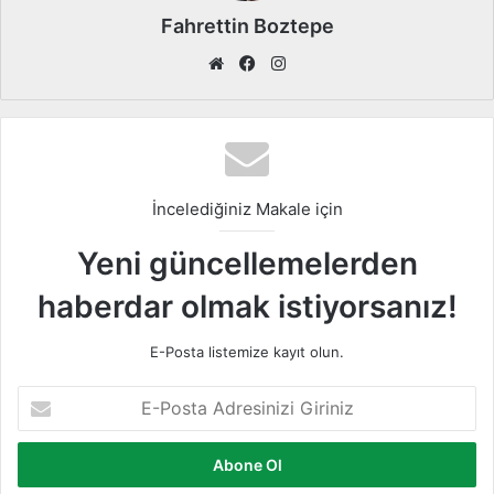
Fahrettin Boztepe
We
Fa
Ins
b
ce
tag
sit
bo
ra
esi
ok
m
İncelediğiniz Makale için
Yeni güncellemelerden
haberdar olmak istiyorsanız!
E-Posta listemize kayıt olun.
E
-
P
o
s