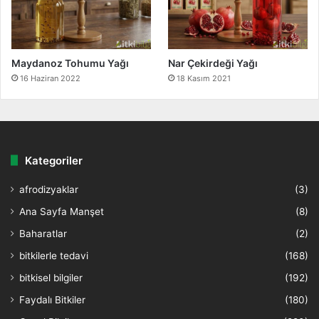
Maydanoz Tohumu Yağı
Nar Çekirdeği Yağı
16 Haziran 2022
18 Kasım 2021
Kategoriler
afrodizyaklar
(3)
Ana Sayfa Manşet
(8)
Baharatlar
(2)
bitkilerle tedavi
(168)
bitkisel bilgiler
(192)
Faydalı Bitkiler
(180)