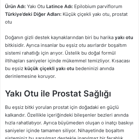
Ürün Adı:
Yakı Otu
Latince Adı:
Epilobium parviflorum
Türkiye’deki Diğer Adları:
Küçük çiçekli yakı otu, prostat
otu
Doğanın gizli destek kaynaklarından biri bu harika
yakı otu
bitkisidir. Ayrıca insanlar bu eşsiz otu asırlardır boşaltım
sistemi rahatlığı için arıyor. Üstelik bu doğal formül
iltihapları saniyeler içinde mükemmel temizliyor. Kısacası
bu eşsiz
küçük çiçekli yakı otu
bedeninizi anında
derinlemesine koruyor.
Yakı Otu ile Prostat Sağlığı
Bu eşsiz bitki yorulan prostat için doğadaki en güçlü
kalkandır. Özellikle içeriğindeki bileşenler bezleri anında
hızla rahatlatıyor. Ayrıca büyümeden oluşan o inatçı baskıyı
saniyeler içinde tamamen siliyor. Nihayetinde boşaltım
sisteminiz bu sarsılmaz destekle inanılmaz bir ferahlık