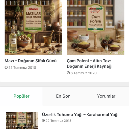
i
ı
|
B
i
t
k
i
B
i
l
Mazı – Doğanın Şifalı Gücü
Çam Poleni – Altın Toz:
g
Doğanın Enerji Kaynağı
22 Temmuz 2018
i
6 Temmuz 2020
Popüler
En Son
Yorumlar
Üzerlik Tohumu Yağı – Karaharmal Yağı
22 Temmuz 2018