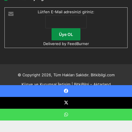
Lütfen E-Mail adresinizi giriniz:
Delivered by
FeedBurner
© Copyright 2026, Tüm Hakları Saklıdır. Bitkibilgi.com
Künye ve Kurumsal İletişim | BitkiBilgi – Aktarland
Fahrettin Boztepe
Facebook
Bitki Bilgi | Tabiatın Sırlarını ve Şifalı Bitkileri Keşfedin
X
Gizlilik Bildirimi
GİZLİLİK POLİTİKASI
WhatsApp
Facebook
Instagram
WhatsApp