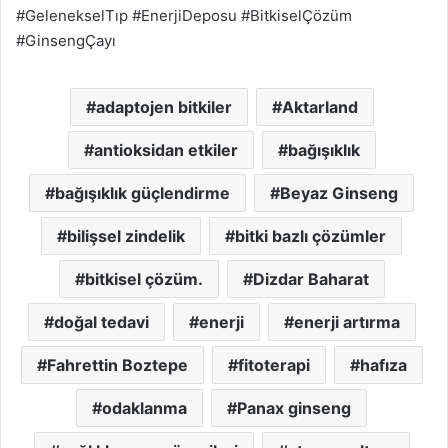
#GelenekselTıp #EnerjiDeposu #BitkiselÇözüm
#GinsengÇayı
adaptojen bitkiler
Aktarland
antioksidan etkiler
bağışıklık
bağışıklık güçlendirme
Beyaz Ginseng
bilişsel zindelik
bitki bazlı çözümler
bitkisel çözüm.
Dizdar Baharat
doğal tedavi
enerji
enerji artırma
Fahrettin Boztepe
fitoterapi
hafıza
odaklanma
Panax ginseng