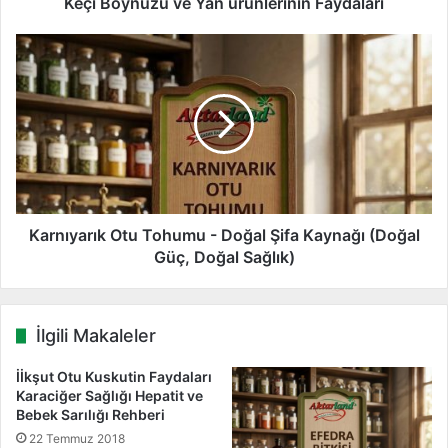
z
Keçi Boynuzu ve Yan ürünlerinin Faydaları
G
u
i
v
K
r
e
a
i
Y
r
n
a
n
i
n
ı
z
ü
y
r
a
ü
r
n
ı
l
k
Karnıyarık Otu Tohumu - Doğal Şifa Kaynağı (Doğal
e
O
Güç, Doğal Sağlık)
r
t
i
u
n
T
İlgili Makaleler
i
o
n
h
İİkşut Otu Kuskutin Faydaları
F
u
Karaciğer Sağlığı Hepatit ve
a
m
Bebek Sarılığı Rehberi
y
u
22 Temmuz 2018
d
-