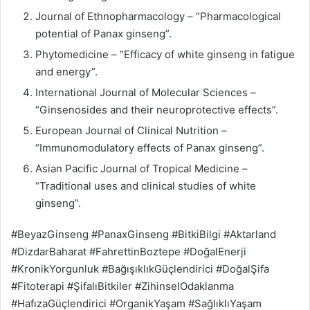
Journal of Ethnopharmacology – “Pharmacological
potential of Panax ginseng”.
Phytomedicine – “Efficacy of white ginseng in fatigue
and energy”.
International Journal of Molecular Sciences –
“Ginsenosides and their neuroprotective effects”.
European Journal of Clinical Nutrition –
“Immunomodulatory effects of Panax ginseng”.
Asian Pacific Journal of Tropical Medicine –
“Traditional uses and clinical studies of white
ginseng”.
#BeyazGinseng #PanaxGinseng #BitkiBilgi #Aktarland
#DizdarBaharat #FahrettinBoztepe #DoğalEnerji
#KronikYorgunluk #BağışıklıkGüçlendirici #DoğalŞifa
#Fitoterapi #ŞifalıBitkiler #ZihinselOdaklanma
#HafızaGüçlendirici #OrganikYaşam #SağlıklıYaşam