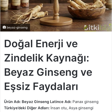
e
k
beyaz-ginseng
Doğal Enerji ve
Zindelik Kaynağı:
Beyaz Ginseng
ve
Eşsiz Faydaları
Ürün Adı:
Beyaz Ginseng
Latince Adı:
Panax ginseng
Türkiye’deki Diğer Adları:
İnsan otu, Asya ginsengi