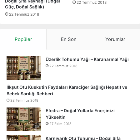
Doğal Şifa Kaynağı (Doğal
22 Temmuz 2018
l
Güç, Doğal Sağlık)
G
22 Temmuz 2018
ü
ç
,
D
Popüler
En Son
Yorumlar
o
ğ
a
Üzerlik Tohumu Yağı – Karaharmal Yağı
l
22 Temmuz 2018
S
a
ğ
İİkşut Otu Kuskutin Faydaları Karaciğer Sağlığı Hepatit ve
l
Bebek Sarılığı Rehberi
ı
22 Temmuz 2018
k
)
Efedra – Doğal Yollarla Enerjinizi
Yükseltin
27 Ekim 2018
Karnıyarık Otu Tohumu – Doğal Şifa