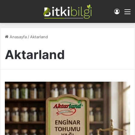
Giriş 
M
Anasayfa
/
Aktarland
Aktarland