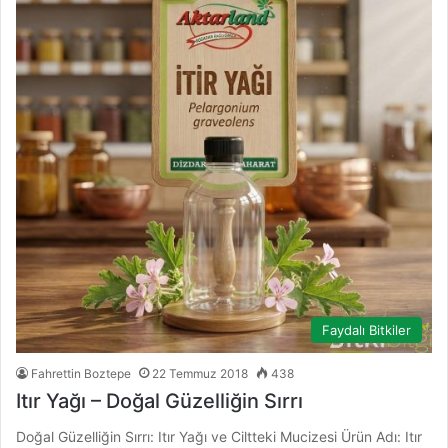
Faydalı Bitkiler
Fahrettin Boztepe
22 Temmuz 2018
438
Itır Yağı – Doğal Güzelliğin Sırrı
Doğal Güzelliğin Sırrı: Itır Yağı ve Ciltteki Mucizesi Ürün Adı: Itır