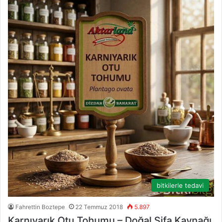
bitkilerle tedavi
Fahrettin Boztepe
22 Temmuz 2018
5.897
Karnıyarık Otu Tohumu – Doğal Şifa Kaynağı