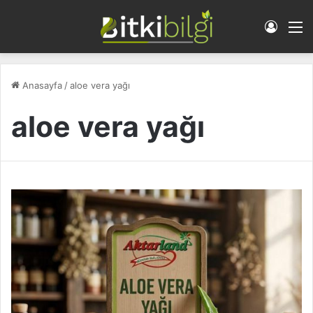
Giriş 
M
Anasayfa
/
aloe vera yağı
aloe vera yağı