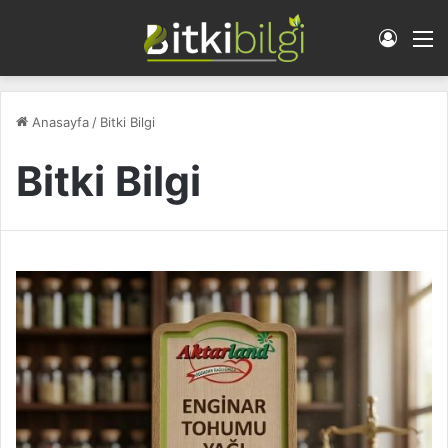
Giriş 
M
Anasayfa
/
Bitki Bilgi
Bitki Bilgi