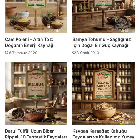
n
l
ı
a
m
r
ı
ı
|
v
B
e
Çam Poleni – Altın Toz:
Bamya Tohumu – Sağlığınız
i
K
Doğanın Enerji Kaynağı
İçin Doğal Bir Güç Kaynağı
t
u
6 Temmuz 2020
3 Ocak 2019
k
l
i
l
B
a
i
n
l
ı
g
m
i
ı
|
B
i
t
k
Darul Fülfül Uzun Biber
Kaygan Karaağaç Kabuğu
i
Pippali 10 Fantastik Faydaları
Faydaları ve Kullanımı: Kuzey
B