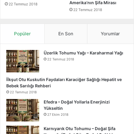
Amerika’nın Şifa Mirası
22 Temmuz 2018
i
22 Temmuz 2018
l
g
i
Popüler
En Son
Yorumlar
Üzerlik Tohumu Yağı – Karaharmal Yağı
22 Temmuz 2018
İİkşut Otu Kuskutin Faydaları Karaciğer Sağlığı Hepatit ve
Bebek Sarılığı Rehberi
22 Temmuz 2018
Efedra – Doğal Yollarla Enerjinizi
Yükseltin
27 Ekim 2018
Karnıyarık Otu Tohumu – Doğal Şifa