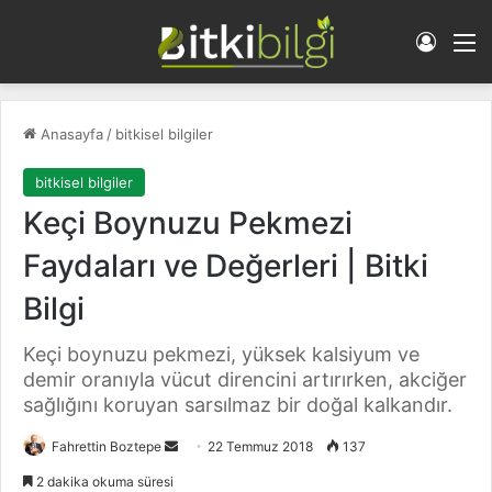
Giriş 
M
Anasayfa
/
bitkisel bilgiler
bitkisel bilgiler
Keçi Boynuzu Pekmezi
Faydaları ve Değerleri | Bitki
Bilgi
Keçi boynuzu pekmezi, yüksek kalsiyum ve
demir oranıyla vücut direncini artırırken, akciğer
sağlığını koruyan sarsılmaz bir doğal kalkandır.
Fahrettin Boztepe
B
22 Temmuz 2018
137
i
2 dakika okuma süresi