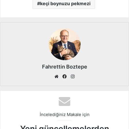
keçi boynuzu pekmezi
Fahrettin Boztepe
We
Fa
Ins
b
ce
tag
sit
bo
ra
esi
ok
m
İncelediğiniz Makale için
Yeni güncellemelerden