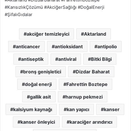
#KansızlıkÇözümü #AkciğerSağlığı #DoğalEnerji
#ŞifalıGıdalar
akciğer temizleyici
Aktarland
anticancer
antioksidant
antipolio
antiseptik
antiviral
Bitki Bilgi
bronş genişletici
Dizdar Baharat
doğal enerji
Fahrettin Boztepe
gallik asit
harnup pekmezi
kalsiyum kaynağı
kan yapıcı
kanser
kanser önleyici
karaciğer arındırıcı