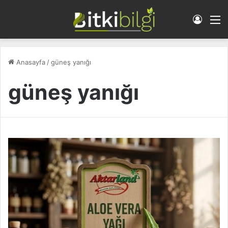
Giriş 
M
Anasayfa
/
güneş yanığı
güneş yanığı