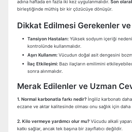
adına haftada en fazla iki kez uygulanmalıdır.
Son olara
birleştiğinde müthiş bir kir çözücüye dönüşür.
Dikkat Edilmesi Gerekenler ve
Tansiyon Hastaları:
Yüksek sodyum içeriği nedeniy
kontrolünde kullanmalıdır.
Aşırı Kullanım:
Vücudun doğal asit dengesini bozmam
İlaç Etkileşimi:
Bazı ilaçların emilimini etkileyebil
sonra alınmalıdır.
Merak Edilenler ve Uzman Cev
1. Normal karbonatla farkı nedir?
İngiliz karbonatı daha 
eczane ve aktar kalitesinde olması onu sağlık için daha g
2. Kilo vermeye yardımcı olur mu?
Vücudu alkali yapar
katkı sağlar, ancak tek başına bir zayıflatıcı değildir.