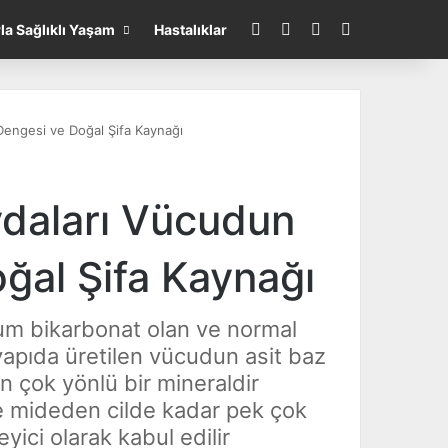
Facebook
Instagram
WhatsApp
Arayın...
rla Sağlıklı Yaşam
Hastalıklar
 Dengesi ve Doğal Şifa Kaynağı
aydaları Vücudun
oğal Şifa Kaynağı
yum bikarbonat olan ve normal
apıda üretilen vücudun asit baz
n çok yönlü bir mineraldir
de mideden cilde kadar pek çok
yici olarak kabul edilir