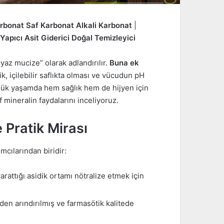
bonat Saf Karbonat Alkali Karbonat
|
 Yapıcı Asit Giderici Doğal Temizleyici
az mucize” olarak adlandırılır.
Buna ek
k, içilebilir saflıkta olması ve vücudun pH
lük yaşamda hem sağlık hem de hijyen için
f mineralin faydalarını inceliyoruz.
e Pratik Mirası
mcılarından biridir:
rattığı asidik ortamı nötralize etmek için
erden arındırılmış ve farmasötik kalitede