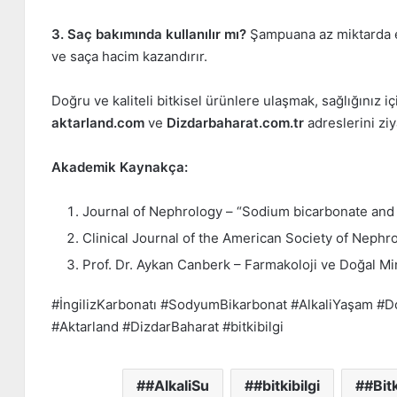
3. Saç bakımında kullanılır mı?
Şampuana az miktarda ek
ve saça hacim kazandırır.
Doğru ve kaliteli bitkisel ürünlere ulaşmak, sağlığınız iç
aktarland.com
ve
Dizdarbaharat.com.tr
adreslerini ziya
Akademik Kaynakça:
Journal of Nephrology – “Sodium bicarbonate and 
Clinical Journal of the American Society of Nephro
Prof. Dr. Aykan Canberk – Farmakoloji ve Doğal Min
#İngilizKarbonatı #SodyumBikarbonat #AlkaliYaşam #Do
#Aktarland #DizdarBaharat #bitkibilgi
#AlkaliSu
#bitkibilgi
#Bitk