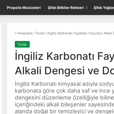
Propolis Mucizeleri
Şifalı Bitkiler Rehberi
Şifalı Yağla
Anasayfa
/
Tuzlar
/
İngiliz Karbonatı Faydaları Vücudun Alkali
Tuzlar
İngiliz Karbonatı F
Alkali Dengesi ve D
İngiliz Karbonatı kimyasal adıyla sod
karbonata göre çok daha saf ve ince y
dengesini düzenleme özelliğiyle biline
içeriğindeki alkali bileşenler sayesin
alanda doğal bir temizleyici ve dengele