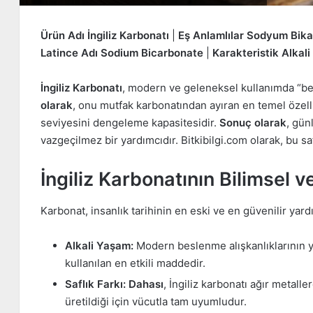
Ürün Adı
İngiliz Karbonatı
|
Eş Anlamlılar
Sodyum Bikar
Latince Adı
Sodium Bicarbonate
|
Karakteristik
Alkali
İngiliz Karbonatı
, modern ve geleneksel kullanımda “bey
olarak
, onu mutfak karbonatından ayıran en temel özelli
seviyesini dengeleme kapasitesidir.
Sonuç olarak
, gün
vazgeçilmez bir yardımcıdır. Bitkibilgi.com olarak, bu sa
İngiliz Karbonatının Bilimsel v
Karbonat, insanlık tarihinin en eski ve en güvenilir yardı
Alkali Yaşam:
Modern beslenme alışkanlıklarının ya
kullanılan en etkili maddedir.
Saflık Farkı:
Dahası
, İngiliz karbonatı ağır metall
üretildiği için vücutla tam uyumludur.