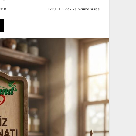
018
219
2 dakika okuma süresi
X