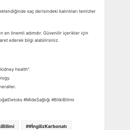
lendiğinde saç derisindeki kalıntıları temizler
in en önemli adımdır. Güvenilir içerikler için
ret ederek bilgi alabilirsiniz.
kidney health”.
logy.
eraller.
ğalDetoks #MideSağlığı #BitkiBilimi
iBilimi
#İngilizKarbonatı