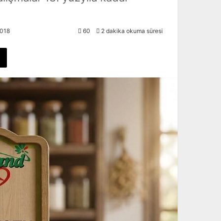
018
60
2 dakika okuma süresi
X