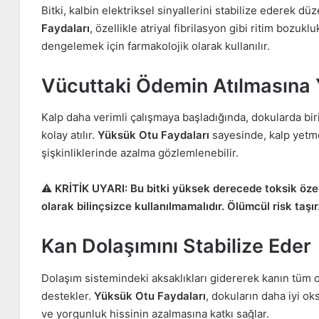
Bitki, kalbin elektriksel sinyallerini stabilize ederek düze
Faydaları
, özellikle atriyal fibrilasyon gibi ritim bozukl
dengelemek için farmakolojik olarak kullanılır.
Vücuttaki Ödemin Atılmasına 
Kalp daha verimli çalışmaya başladığında, dokularda bir
kolay atılır.
Yüksük Otu Faydaları
sayesinde, kalp yetme
şişkinliklerinde azalma gözlemlenebilir.
⚠️ KRİTİK UYARI: Bu bitki yüksek derecede toksik özelli
olarak bilinçsizce kullanılmamalıdır. Ölümcül risk taşır
Kan Dolaşımını Stabilize Eder
Dolaşım sistemindeki aksaklıkları gidererek kanın tüm or
destekler.
Yüksük Otu Faydaları
, dokuların daha iyi ok
ve yorgunluk hissinin azalmasına katkı sağlar.