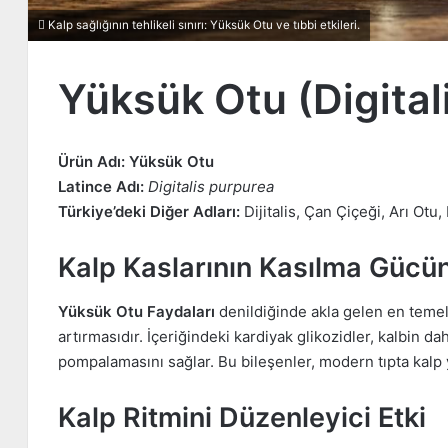
Kalp sağlığının tehlikeli sınırı: Yüksük Otu ve tıbbi etkileri.
Yüksük Otu (Digital
Ürün Adı:
Yüksük Otu
Latince Adı:
Digitalis purpurea
Türkiye’deki Diğer Adları:
Dijitalis, Çan Çiçeği, Arı Otu
Kalp Kaslarının Kasılma Gücün
Yüksük Otu Faydaları
denildiğinde akla gelen en temel 
artırmasıdır. İçeriğindeki kardiyak glikozidler, kalbin d
pompalamasını sağlar. Bu bileşenler, modern tıpta kalp y
Kalp Ritmini Düzenleyici Etki