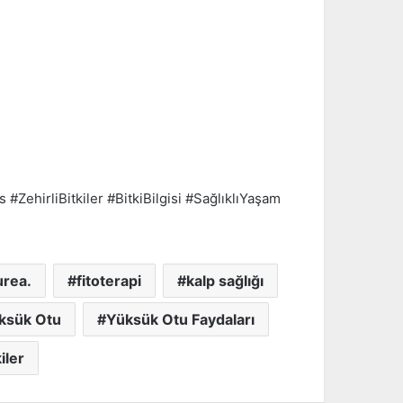
#ZehirliBitkiler #BitkiBilgisi #SağlıklıYaşam
urea.
fitoterapi
kalp sağlığı
ksük Otu
Yüksük Otu Faydaları
iler