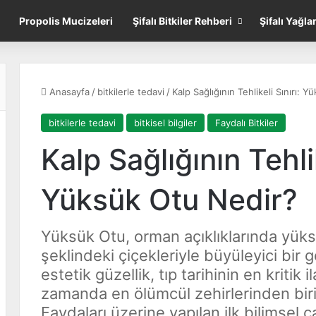
Propolis Mucizeleri
Şifalı Bitkiler Rehberi
Şifalı Yağla
Anasayfa
/
bitkilerle tedavi
/
Kalp Sağlığının Tehlikeli Sınırı: 
bitkilerle tedavi
bitkisel bilgiler
Faydalı Bitkiler
Kalp Sağlığının Tehlik
Yüksük Otu Nedir?
Yüksük Otu, orman açıklıklarında yük
şeklindeki çiçekleriyle büyüleyici bir
estetik güzellik, tıp tarihinin en kritik 
zamanda en ölümcül zehirlerinden biri
Faydaları üzerine yapılan ilk bilimsel ç