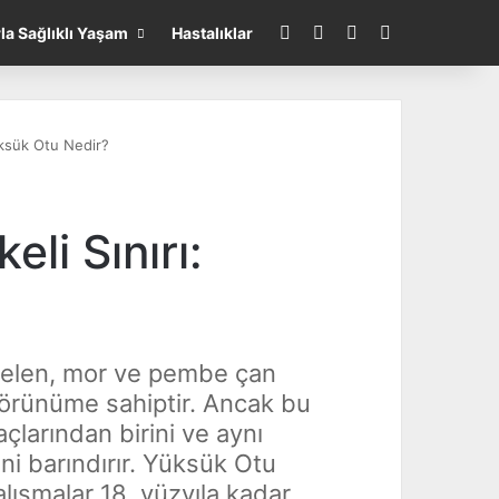
Facebook
Instagram
WhatsApp
Arayın...
rla Sağlıklı Yaşam
Hastalıklar
Yüksük Otu Nedir?
eli Sınırı:
selen, mor ve pembe çan
 görünüme sahiptir. Ancak bu
ilaçlarından birini ve aynı
ni barındırır. Yüksük Otu
alışmalar 18. yüzyıla kadar