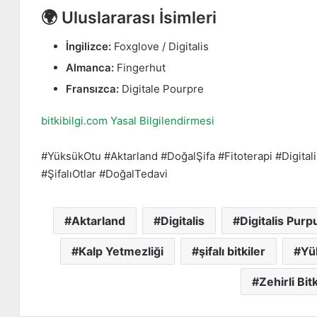
🌍 Uluslararası İsimleri
İngilizce:
Foxglove / Digitalis
Almanca:
Fingerhut
Fransızca:
Digitale Pourpre
bitkibilgi.com Yasal Bilgilendirmesi
#YüksükOtu #Aktarland #DoğalŞifa #Fitoterapi #Digitalis 
#ŞifalıOtlar #DoğalTedavi
Aktarland
Digitalis
Digitalis Purp
Kalp Yetmezliği
şifalı bitkiler
Yü
Zehirli Bitk