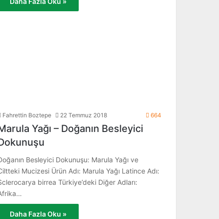
Daha Fazla Oku »
Fahrettin Boztepe
22 Temmuz 2018
664
Marula Yağı – Doğanın Besleyici
Dokunuşu
Doğanın Besleyici Dokunuşu: Marula Yağı ve
Ciltteki Mucizesi Ürün Adı: Marula Yağı Latince Adı:
Sclerocarya birrea Türkiye’deki Diğer Adları:
Afrika…
Daha Fazla Oku »