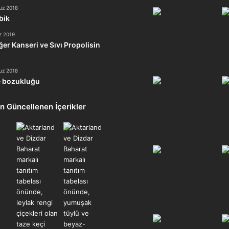
uz 2018
bik
z 2019
ğer Kanseri ve Sıvı Propolisin
uz 2018
 bozukluğu
n Güncellenen İçerikler