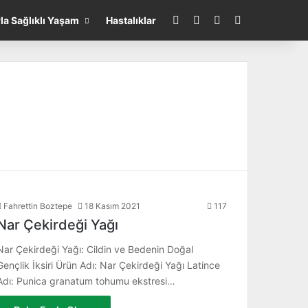
Facebook
Instagram
WhatsApp
Arayın...
rla Sağlıklı Yaşam
Hastalıklar
Fahrettin Boztepe
18 Kasım 2021
117
Nar Çekirdeği Yağı
Nar Çekirdeği Yağı: Cildin ve Bedenin Doğal
Gençlik İksiri Ürün Adı: Nar Çekirdeği Yağı Latince
Adı: Punica granatum tohumu ekstresi…