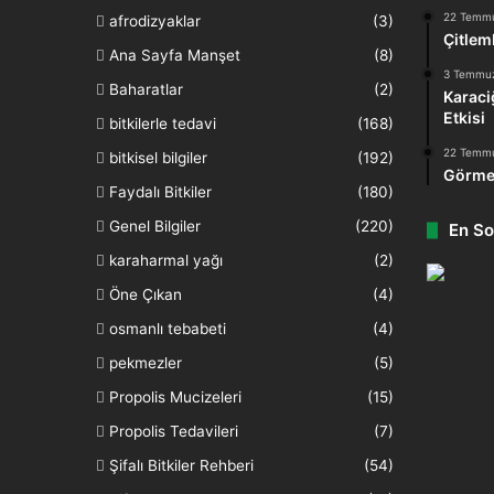
22 Temm
afrodizyaklar
(3)
Çitlem
Ana Sayfa Manşet
(8)
3 Temmu
Baharatlar
(2)
Karaci
Etkisi
bitkilerle tedavi
(168)
22 Temm
bitkisel bilgiler
(192)
Görme
Faydalı Bitkiler
(180)
Genel Bilgiler
(220)
En So
karaharmal yağı
(2)
Öne Çıkan
(4)
osmanlı tebabeti
(4)
pekmezler
(5)
Propolis Mucizeleri
(15)
Propolis Tedavileri
(7)
Şifalı Bitkiler Rehberi
(54)