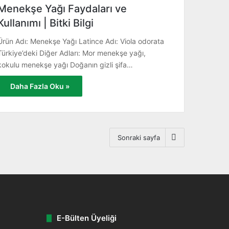
Menekşe Yağı Faydaları ve
Kullanımı | Bitki Bilgi
Ürün Adı: Menekşe Yağı Latince Adı: Viola odorata
Türkiye’deki Diğer Adları: Mor menekşe yağı,
kokulu menekşe yağı Doğanın gizli şifa…
Daha Fazla Oku »
Sonraki sayfa
E-Bülten Üyeliği