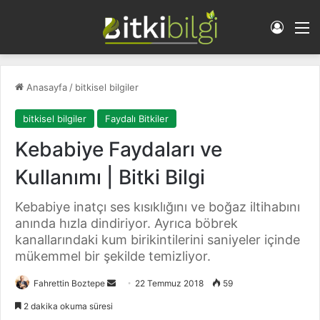
Giriş 
M
Anasayfa
/
bitkisel bilgiler
bitkisel bilgiler
Faydalı Bitkiler
Kebabiye Faydaları ve
Kullanımı | Bitki Bilgi
Kebabiye inatçı ses kısıklığını ve boğaz iltihabını
anında hızla dindiriyor. Ayrıca böbrek
kanallarındaki kum birikintilerini saniyeler içinde
mükemmel bir şekilde temizliyor.
Fahrettin Boztepe
B
22 Temmuz 2018
59
i
2 dakika okuma süresi
r