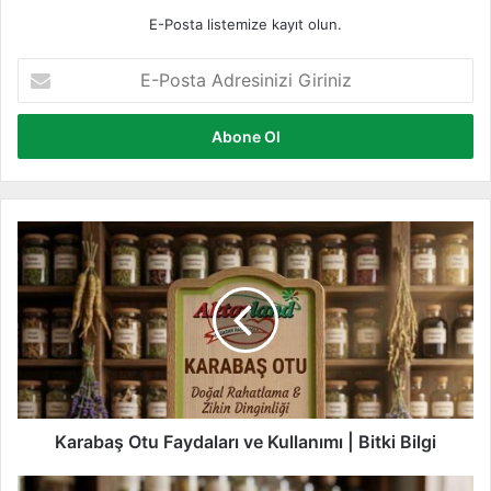
E-Posta listemize kayıt olun.
E
-
P
o
s
t
a
A
K
d
a
r
r
e
a
s
b
i
a
n
ş
i
O
z
t
i
u
Karabaş Otu Faydaları ve Kullanımı | Bitki Bilgi
G
F
i
a
M