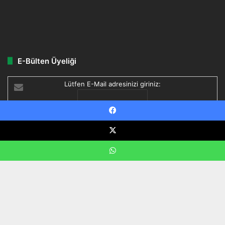
E-Bülten Üyeliği
Lütfen E-Mail adresinizi giriniz:
Facebook
Delivered by
FeedBurner
X
WhatsApp
© Copyright 2026, Tüm Hakları Saklıdır. Bitkibilgi.com
B
Künye ve Kurumsal İletişim | BitkiBilgi – Aktarland
d
Fahrettin Boztepe