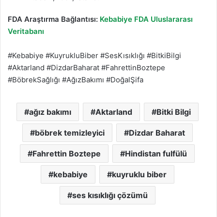
FDA Araştırma Bağlantısı:
Kebabiye FDA Uluslararası
Veritabanı
#Kebabiye #KuyrukluBiber #SesKısıklığı #BitkiBilgi
#Aktarland #DizdarBaharat #FahrettinBoztepe
#BöbrekSağlığı #AğızBakımı #DoğalŞifa
ağız bakımı
Aktarland
Bitki Bilgi
böbrek temizleyici
Dizdar Baharat
Fahrettin Boztepe
Hindistan fulfülü
kebabiye
kuyruklu biber
ses kısıklığı çözümü