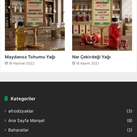
Maydanoz Tohumu Yağı
Nar Çekirdeği Yağı
16 Haziran 2022
18 Kasım 2021
Kategoriler
afrodizyaklar
(3)
Ana Sayfa Manşet
(8)
Baharatlar
(2)