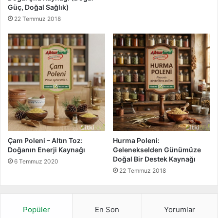
ı
Güç, Doğal Sağlık)
m
22 Temmuz 2018
ı
|
B
i
t
k
i
B
i
l
g
i
Çam Poleni – Altın Toz:
Hurma Poleni:
Doğanın Enerji Kaynağı
Gelenekselden Günümüze
Doğal Bir Destek Kaynağı
6 Temmuz 2020
22 Temmuz 2018
Popüler
En Son
Yorumlar