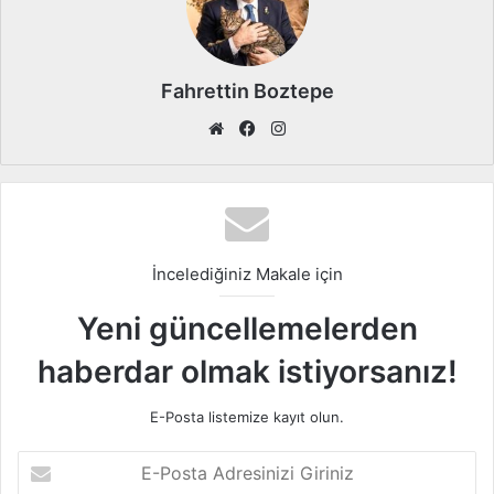
Fahrettin Boztepe
We
Fa
Ins
b
ce
tag
sit
bo
ra
esi
ok
m
İncelediğiniz Makale için
Yeni güncellemelerden
haberdar olmak istiyorsanız!
E-Posta listemize kayıt olun.
E
-