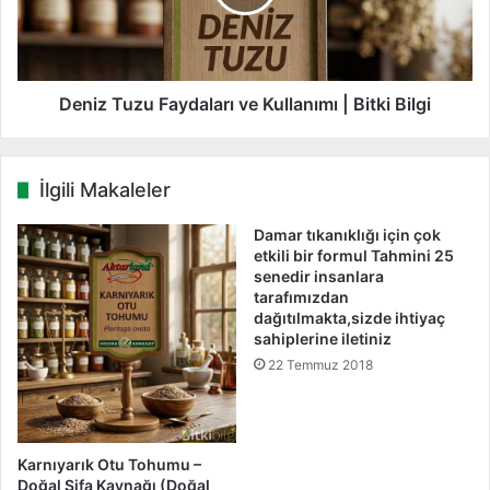
z
T
u
z
u
F
Deniz Tuzu Faydaları ve Kullanımı | Bitki Bilgi
a
y
d
İlgili Makaleler
a
l
Damar tıkanıklığı için çok
a
etkili bir formul Tahmini 25
r
senedir insanlara
ı
tarafımızdan
v
dağıtılmakta,sizde ihtiyaç
e
sahiplerine iletiniz
K
22 Temmuz 2018
u
l
l
a
Karnıyarık Otu Tohumu –
n
Doğal Şifa Kaynağı (Doğal