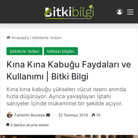
Giriş 
M
Anasayfa
/
bitkilerle tedavi
bitkilerle tedavi
bitkisel bilgiler
Kına Kına Kabuğu Faydaları ve
Kullanımı | Bitki Bilgi
Kına kına kabuğu yükselen vücut ısısını anında
hızla düşürüyor. Ayrıca yavaşlayan iştahı
saniyeler içinde mükemmel bir şekilde açıyor.
Fahrettin Boztepe
B
22 Temmuz 2018
74
i
2 dakika okuma süresi
r
e