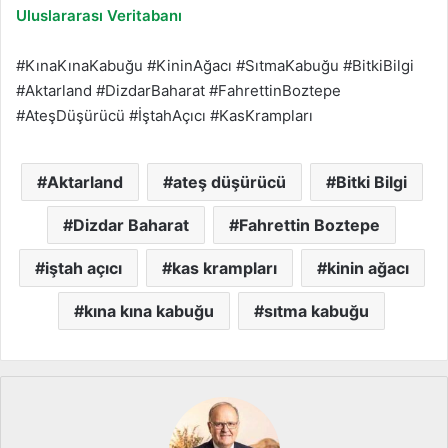
Uluslararası Veritabanı
#KınaKınaKabuğu #KininAğacı #SıtmaKabuğu #BitkiBilgi
#Aktarland #DizdarBaharat #FahrettinBoztepe
#AteşDüşürücü #İştahAçıcı #KasKrampları
Aktarland
ateş düşürücü
Bitki Bilgi
Dizdar Baharat
Fahrettin Boztepe
iştah açıcı
kas krampları
kinin ağacı
kına kına kabuğu
sıtma kabuğu