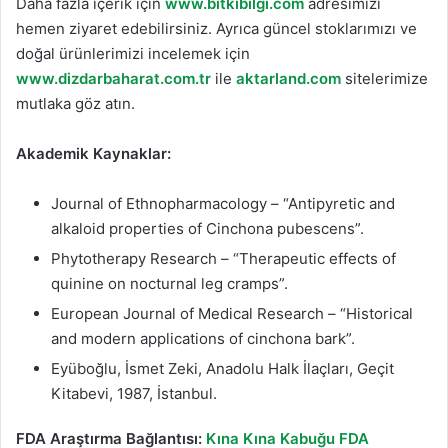
Daha fazla içerik için
www.bitkibilgi.com
adresimizi
hemen ziyaret edebilirsiniz. Ayrıca güncel stoklarımızı ve
doğal ürünlerimizi incelemek için
www.dizdarbaharat.com.tr
ile
aktarland.com
sitelerimize
mutlaka göz atın.
Akademik Kaynaklar:
Journal of Ethnopharmacology – “Antipyretic and
alkaloid properties of Cinchona pubescens”.
Phytotherapy Research – “Therapeutic effects of
quinine on nocturnal leg cramps”.
European Journal of Medical Research – “Historical
and modern applications of cinchona bark”.
Eyüboğlu, İsmet Zeki, Anadolu Halk İlaçları, Geçit
Kitabevi, 1987, İstanbul.
FDA Araştırma Bağlantısı:
Kına Kına Kabuğu FDA