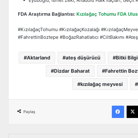
Eyüboğlu, İsmet Zeki, Anadolu Halk İlaçları, Geçit K
FDA Araştırma Bağlantısı:
Kızılağaç Tohumu FDA Ulusl
#KızılağaçTohumu #KızılağaçKozalağı #KızılağaçMeyves
#FahrettinBoztepe #BoğazRahatlatıcı #CiltBakımı #At
Aktarland
ateş düşürücü
Bitki Bilgi
Dizdar Baharat
Fahrettin Bo
kızılağaç meyvesi
Facebook
Paylaş