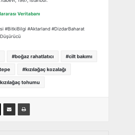
itabevi, 1987, İstanbul.
ararası Veritabanı
i #BitkiBilgi #Aktarland #DizdarBaharat
eşDüşürücü
boğaz rahatlatıcı
cilt bakımı
ztepe
kızılağaç kozalağı
kızılağaç tohumu
X
E-Posta Üzerinden Paylaş
Yazdır