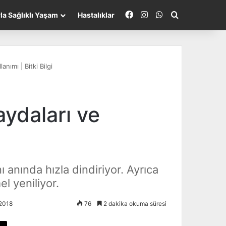
Facebook
Instagram
WhatsApp
Arayın...
rla Sağlıklı Yaşam
Hastalıklar
nımı | Bitki Bilgi
ydaları ve
ı anında hızla dindiriyor. Ayrıca
l yeniliyor.
2018
76
2 dakika okuma süresi
X