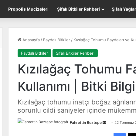
Propolis Mucizeleri
Şifalı Bitkiler Rehberi
Şifalı Yağla
Anasayfa
/
Faydalı Bitkiler
/
Kızılağaç Tohumu Faydaları ve Kulla
Faydalı Bitkiler
Şifalı Bitkiler Rehberi
Kızılağaç Tohumu Fa
Kullanımı | Bitki Bilgi
Kızılağaç tohumu inatçı boğaz ağrıların
sorunlu cildi saniyeler içinde mükemme
Fahrettin Boztepe
B
22 Temmuz 
i
Facebook