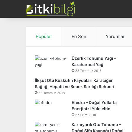
Popüler
En Son
Yorumlar
Üzerlik Tohumu Yağı –
Karaharmal Yağı
22 Temmuz 2018
İİkşut Otu Kuskutin Faydaları Karaciğer
Sağlığı Hepatit ve Bebek Sarılığı Rehberi
22 Temmuz 2018
Efedra – Doğal Yollarla
Enerjinizi Yükseltin
27 Ekim 2018
Karnıyarık Otu Tohumu –
Doğal Şifa Kaynağı (Doğal