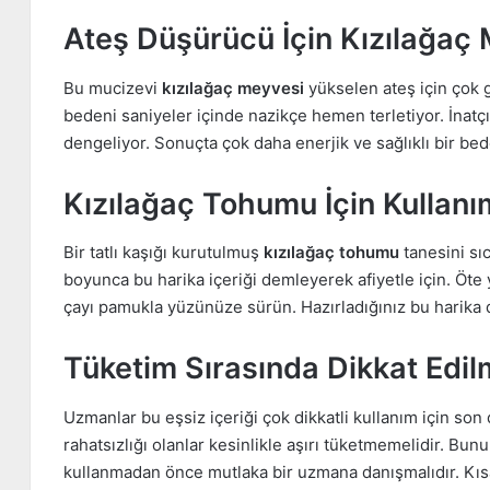
Ateş Düşürücü İçin Kızılağaç 
Bu mucizevi
kızılağaç meyvesi
yükselen ateş için çok g
bedeni saniyeler içinde nazikçe hemen terletiyor. İnatçı
dengeliyor. Sonuçta çok daha enerjik ve sağlıklı bir be
Kızılağaç Tohumu İçin Kullanım
Bir tatlı kaşığı kurutulmuş
kızılağaç tohumu
tanesini sı
boyunca bu harika içeriği demleyerek afiyetle için. Öte 
çayı pamukla yüzünüze sürün. Hazırladığınız bu harika d
Tüketim Sırasında Dikkat Edil
Uzmanlar bu eşsiz içeriği çok dikkatli kullanım için so
rahatsızlığı olanlar kesinlikle aşırı tüketmemelidir. Bunu
kullanmadan önce mutlaka bir uzmana danışmalıdır. Kısac