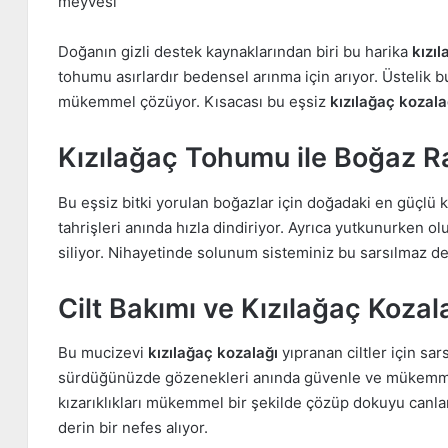
meyvesi
Doğanın gizli destek kaynaklarından biri bu harika
kızı
tohumu asırlardır bedensel arınma için arıyor. Üstelik bu
mükemmel çözüyor. Kısacası bu eşsiz
kızılağaç kozala
Kızılağaç Tohumu ile Boğaz Ra
Bu eşsiz bitki yorulan boğazlar için doğadaki en güçlü ka
tahrişleri anında hızla dindiriyor. Ayrıca yutkunurken o
siliyor. Nihayetinde solunum sisteminiz bu sarsılmaz de
Cilt Bakımı ve Kızılağaç Kozala
Bu mucizevi
kızılağaç kozalağı
yıpranan ciltler için sa
sürdüğünüzde gözenekleri anında güvenle ve mükemmel b
kızarıklıkları mükemmel bir şekilde çözüp dokuyu canla
derin bir nefes alıyor.