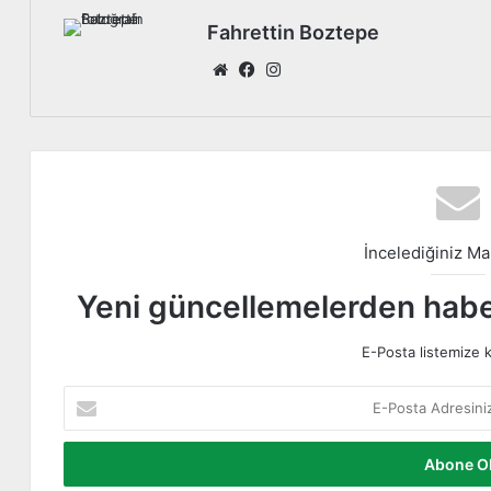
Fahrettin Boztepe
We
Fa
Ins
b
ce
tag
sit
bo
ra
esi
ok
m
İncelediğiniz Ma
Yeni güncellemelerden haber
E-Posta listemize k
E
-
P
o
s