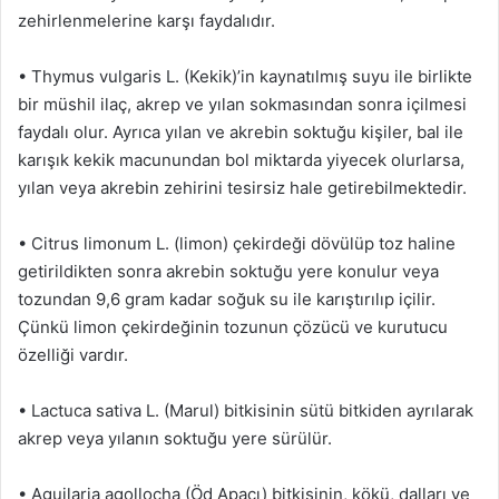
zehirlenmelerine karşı faydalıdır.
• Thymus vulgaris L. (Kekik)’in kaynatılmış suyu ile birlikte
bir müshil ilaç, akrep ve yılan sokmasından sonra içilmesi
faydalı olur. Ayrıca yılan ve akrebin soktuğu kişiler, bal ile
karışık kekik macunundan bol miktarda yiyecek olurlarsa,
yılan veya akrebin zehirini tesirsiz hale getirebilmektedir.
• Citrus limonum L. (limon) çekirdeği dövülüp toz haline
getirildikten sonra akrebin soktuğu yere konulur veya
tozundan 9,6 gram kadar soğuk su ile karıştırılıp içilir.
Çünkü limon çekirdeğinin tozunun çözücü ve kurutucu
özelliği vardır.
• Lactuca sativa L. (Marul) bitkisinin sütü bitkiden ayrılarak
akrep veya yılanın soktuğu yere sürülür.
• Aguilaria agollocha (Öd Apacı) bitkisinin, kökü, dalları ve