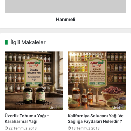
l
i
Hanımeli
İlgili Makaleler
Üzerlik Tohumu Yağı –
Kaliforniya Solucanı Yağı Ve
Karaharmal Yağı
Sağlığa Faydaları Nelerdir ?
22 Temmuz 2018
18 Temmuz 2018