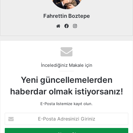
Fahrettin Boztepe
We
Fa
Ins
b
ce
tag
sit
bo
ra
esi
ok
m
İncelediğiniz Makale için
Yeni güncellemelerden
haberdar olmak istiyorsanız!
E-Posta listemize kayıt olun.
E
-
P