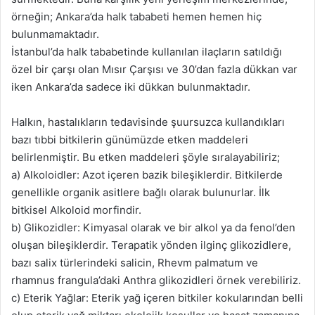
örneğin; Ankara’da halk tababeti hemen hemen hiç
bulunmamaktadır.
İstanbul’da halk tababetinde kullanılan ilaçların satıldığı
özel bir çarşı olan Mısır Çarşısı ve 30’dan fazla dükkan var
iken Ankara’da sadece iki dükkan bulunmaktadır.
Halkın, hastalıkların tedavisinde şuursuzca kullandıkları
bazı tıbbi bitkilerin günümüzde etken maddeleri
belirlenmiştir. Bu etken maddeleri şöyle sıralayabiliriz;
a) Alkoloidler: Azot içeren bazik bileşiklerdir. Bitkilerde
genellikle organik asitlere bağlı olarak bulunurlar. İlk
bitkisel Alkoloid morfindir.
b) Glikozidler: Kimyasal olarak ve bir alkol ya da fenol’den
oluşan bileşiklerdir. Terapatik yönden ilginç glikozidlere,
bazı salix türlerindeki salicin, Rhevm palmatum ve
rhamnus frangula’daki Anthra glikozidleri örnek verebiliriz.
c) Eterik Yağlar: Eterik yağ içeren bitkiler kokularından belli