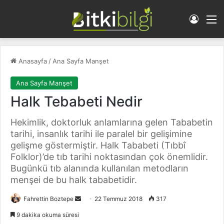
Giriş 
M
Anasayfa
/
Ana Sayfa Manşet
Ana Sayfa Manşet
Halk Tebabeti Nedir
Hekimlik, doktorluk anlamlarına gelen Tababetin
tarihi, insanlık tarihi ile paralel bir gelişimine
gelişme göstermiştir. Halk Tababeti (Tıbbî
Folklor)’de tıb tarihi noktasından çok önemlidir.
Bugünkü tıb alanında kullanılan metodların
menşei de bu halk tababetidir.
Fahrettin Boztepe
B
22 Temmuz 2018
317
i
9 dakika okuma süresi
r