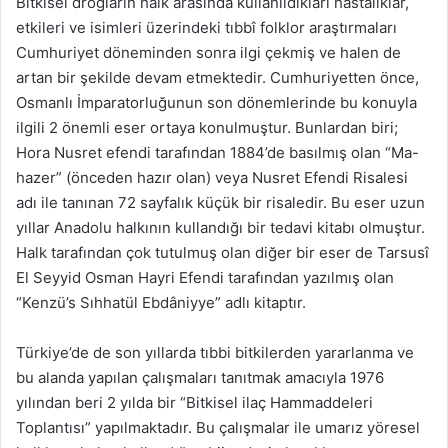
Bitkisel drogların halk arasında kullanıldıkları hastalıklar,
etkileri ve isimleri üzerindeki tıbbî folklor araştırmaları
Cumhuriyet döneminden sonra ilgi çekmiş ve halen de
artan bir şekilde devam etmektedir. Cumhuriyetten önce,
Osmanlı İmparatorluğunun son dönemlerinde bu konuyla
ilgili 2 önemli eser ortaya konulmuştur. Bunlardan biri;
Hora Nusret efendi tarafından 1884’de basılmış olan “Ma-
hazer” (önceden hazır olan) veya Nusret Efendi Risalesi
adı ile tanınan 72 sayfalık küçük bir risaledir. Bu eser uzun
yıllar Anadolu halkının kullandığı bir tedavi kitabı olmuştur.
Halk tarafından çok tutulmuş olan diğer bir eser de Tarsusî
El Seyyid Osman Hayri Efendi tarafından yazılmış olan
“Kenzü’s Sıhhatül Ebdâniyye” adlı kitaptır.
Türkiye’de de son yıllarda tıbbi bitkilerden yararlanma ve
bu alanda yapılan çalışmaları tanıtmak amacıyla 1976
yılından beri 2 yılda bir “Bitkisel ilaç Hammaddeleri
Toplantısı” yapılmaktadır. Bu çalışmalar ile umarız yöresel