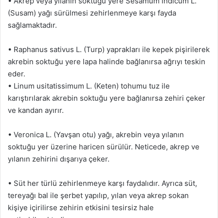
• Akrep veya yılanın soktuğu yere Sesamum indicum L.
(Susam) yağı sürülmesi zehirlenmeye karşı fayda
sağlamaktadır.
• Raphanus sativus L. (Turp) yaprakları ile kepek pişirilerek
akrebin soktuğu yere lapa halinde bağlanırsa ağrıyı teskin
eder.
• Linum usitatissimum L. (Keten) tohumu tuz ile
karıştırılarak akrebin soktuğu yere bağlanırsa zehiri çeker
ve kandan ayırır.
• Veronica L. (Yavşan otu) yağı, akrebin veya yılanın
soktuğu yer üzerine haricen sürülür. Neticede, akrep ve
yılanın zehirini dışarıya çeker.
• Süt her türlü zehirlenmeye karşı faydalıdır. Ayrıca süt,
tereyağı bal ile şerbet yapılıp, yılan veya akrep sokan
kişiye içirilirse zehirin etkisini tesirsiz hale