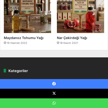
Maydanoz Tohumu Yağı
Nar Çekirdeği Yağı
16 Haziran 2022
18 Kasım 2021
Kategoriler
afrodizyaklar
(3)
Ana Sayfa Manşet
(8)
Facebook
Baharatlar
(2)
X
bitkilerle tedavi
(168)