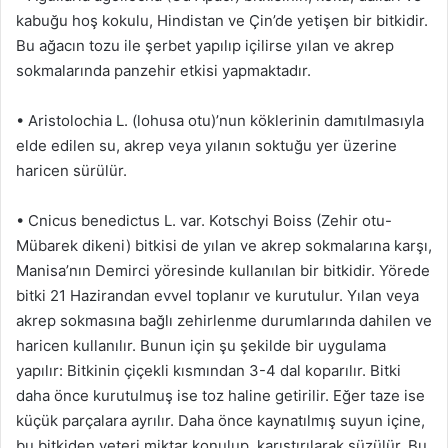
kabuğu hoş kokulu, Hindistan ve Çin’de yetişen bir bitkidir.
Bu ağacın tozu ile şerbet yapılıp içilirse yılan ve akrep
sokmalarında panzehir etkisi yapmaktadır.
• Aristolochia L. (lohusa otu)’nun köklerinin damıtılmasıyla
elde edilen su, akrep veya yılanın soktuğu yer üzerine
haricen sürülür.
• Cnicus benedictus L. var. Kotschyi Boiss (Zehir otu-
Mübarek dikeni) bitkisi de yılan ve akrep sokmalarına karşı,
Manisa’nın Demirci yöresinde kullanılan bir bitkidir. Yörede
bitki 21 Hazirandan evvel toplanır ve kurutulur. Yılan veya
akrep sokmasına bağlı zehirlenme durumlarında dahilen ve
haricen kullanılır. Bunun için şu şekilde bir uygulama
yapılır: Bitkinin çiçekli kısmından 3-4 dal koparılır. Bitki
daha önce kurutulmuş ise toz haline getirilir. Eğer taze ise
küçük parçalara ayrılır. Daha önce kaynatılmış suyun içine,
bu bitkiden yeteri miktar konulup, karıştırılarak süzülür. Bu