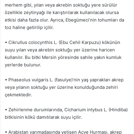
merhem gibi, yılan veya akrebin soktuğu yere sürülür
özellikle zeytinyağı ile karıştırılarak kullanılacak olursa
etkisi daha fazla olur. Ayrıca, Ebegümeci’nin tohumları da
toz haline getirilip içilir.
• Cikrullus colocynthis L. (Ebu Cehil Karpuzu) kökünün
suyu yılan veya akrebin soktuğu yer üzerine haricen
kullanılır. Bu bitki Mersin yöresinde sahile yakın kumluk
yerlerde bulunur.
• Phaseolus vulgaris L. (fasulye)’nin yaş yaprakları akrep
veya yılanın soktuğu yer üzerine konulduğunda zehiri
çekmektedir.
• Zehirlenme durumlarında, Cicharium intybus L. (Hindiba)
bitkisinin kökü damıtılarak suyu içilir.
• Arabistan yarımadasında yetişen Acve Hurması, akrep