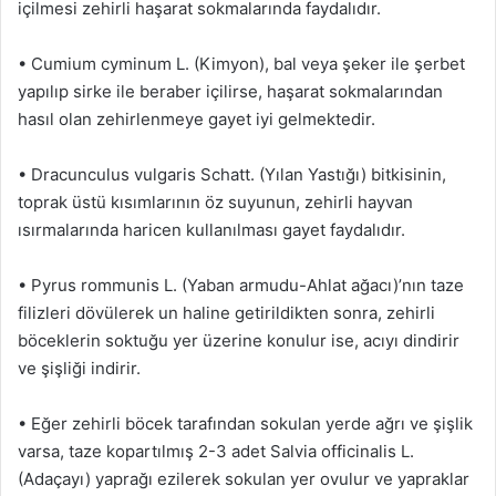
içilmesi zehirli haşarat sokmalarında faydalıdır.
• Cumium cyminum L. (Kimyon), bal veya şeker ile şerbet
yapılıp sirke ile beraber içilirse, haşarat sokmalarından
hasıl olan zehirlenmeye gayet iyi gelmektedir.
• Dracunculus vulgaris Schatt. (Yılan Yastığı) bitkisinin,
toprak üstü kısımlarının öz suyunun, zehirli hayvan
ısırmalarında haricen kullanılması gayet faydalıdır.
• Pyrus rommunis L. (Yaban armudu-Ahlat ağacı)’nın taze
filizleri dövülerek un haline getirildikten sonra, zehirli
böceklerin soktuğu yer üzerine konulur ise, acıyı dindirir
ve şişliği indirir.
• Eğer zehirli böcek tarafından sokulan yerde ağrı ve şişlik
varsa, taze kopartılmış 2-3 adet Salvia officinalis L.
(Adaçayı) yaprağı ezilerek sokulan yer ovulur ve yapraklar