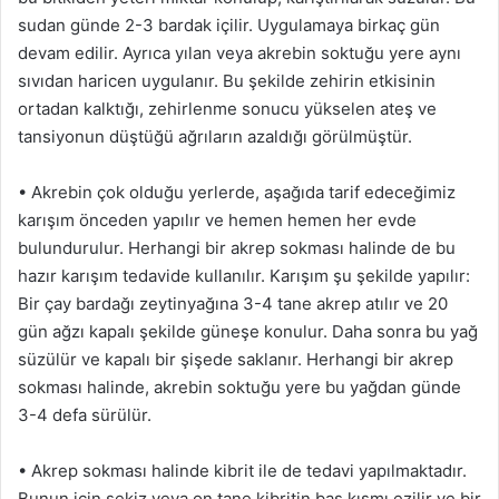
sudan günde 2-3 bardak içilir. Uygulamaya birkaç gün
devam edilir. Ayrıca yılan veya akrebin soktuğu yere aynı
sıvıdan haricen uygulanır. Bu şekilde zehirin etkisinin
ortadan kalktığı, zehirlenme sonucu yükselen ateş ve
tansiyonun düştüğü ağrıların azaldığı görülmüştür.
• Akrebin çok olduğu yerlerde, aşağıda tarif edeceğimiz
karışım önceden yapılır ve hemen hemen her evde
bulundurulur. Herhangi bir akrep sokması halinde de bu
hazır karışım tedavide kullanılır. Karışım şu şekilde yapılır:
Bir çay bardağı zeytinyağına 3-4 tane akrep atılır ve 20
gün ağzı kapalı şekilde güneşe konulur. Daha sonra bu yağ
süzülür ve kapalı bir şişede saklanır. Herhangi bir akrep
sokması halinde, akrebin soktuğu yere bu yağdan günde
3-4 defa sürülür.
• Akrep sokması halinde kibrit ile de tedavi yapılmaktadır.
Bunun için sekiz veya on tane kibritin baş kısmı ezilir ve bir