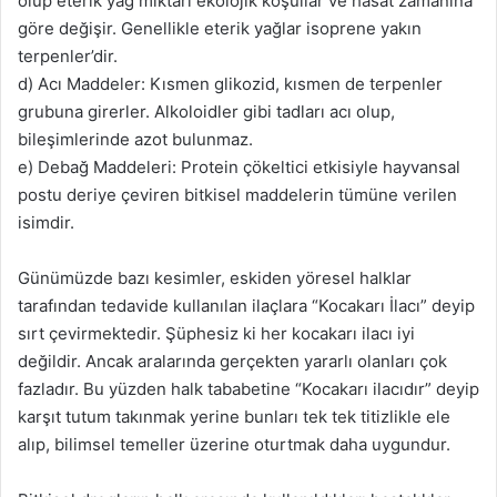
olup eterik yağ miktarı ekolojik koşullar ve hasat zamanına
göre değişir. Genellikle eterik yağlar isoprene yakın
terpenler’dir.
d) Acı Maddeler: Kısmen glikozid, kısmen de terpenler
grubuna girerler. Alkoloidler gibi tadları acı olup,
bileşimlerinde azot bulunmaz.
e) Debağ Maddeleri: Protein çökeltici etkisiyle hayvansal
postu deriye çeviren bitkisel maddelerin tümüne verilen
isimdir.
Günümüzde bazı kesimler, eskiden yöresel halklar
tarafından tedavide kullanılan ilaçlara “Kocakarı İlacı” deyip
sırt çevirmektedir. Şüphesiz ki her kocakarı ilacı iyi
değildir. Ancak aralarında gerçekten yararlı olanları çok
fazladır. Bu yüzden halk tababetine “Kocakarı ilacıdır” deyip
karşıt tutum takınmak yerine bunları tek tek titizlikle ele
alıp, bilimsel temeller üzerine oturtmak daha uygundur.