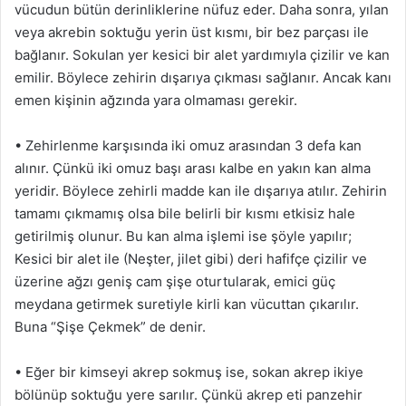
vücudun bütün derinliklerine nüfuz eder. Daha sonra, yılan
veya akrebin soktuğu yerin üst kısmı, bir bez parçası ile
bağlanır. Sokulan yer kesici bir alet yardımıyla çizilir ve kan
emilir. Böylece zehirin dışarıya çıkması sağlanır. Ancak kanı
emen kişinin ağzında yara olmaması gerekir.
• Zehirlenme karşısında iki omuz arasından 3 defa kan
alınır. Çünkü iki omuz başı arası kalbe en yakın kan alma
yeridir. Böylece zehirli madde kan ile dışarıya atılır. Zehirin
tamamı çıkmamış olsa bile belirli bir kısmı etkisiz hale
getirilmiş olunur. Bu kan alma işlemi ise şöyle yapılır;
Kesici bir alet ile (Neşter, jilet gibi) deri hafifçe çizilir ve
üzerine ağzı geniş cam şişe oturtularak, emici güç
meydana getirmek suretiyle kirli kan vücuttan çıkarılır.
Buna “Şişe Çekmek” de denir.
• Eğer bir kimseyi akrep sokmuş ise, sokan akrep ikiye
bölünüp soktuğu yere sarılır. Çünkü akrep eti panzehir